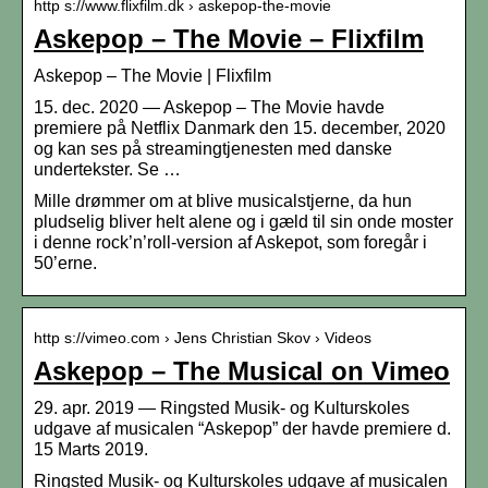
http s://www.flixfilm.dk › askepop-the-movie
Askepop – The Movie – Flixfilm
Askepop – The Movie | Flixfilm
15. dec. 2020 — Askepop – The Movie havde
premiere på Netflix Danmark den 15. december, 2020
og kan ses på streamingtjenesten med danske
undertekster. Se …
Mille drømmer om at blive musicalstjerne, da hun
pludselig bliver helt alene og i gæld til sin onde moster
i denne rock’n’roll-version af Askepot, som foregår i
50’erne.
http s://vimeo.com › Jens Christian Skov › Videos
Askepop – The Musical on Vimeo
29. apr. 2019 — Ringsted Musik- og Kulturskoles
udgave af musicalen “Askepop” der havde premiere d.
15 Marts 2019.
Ringsted Musik- og Kulturskoles udgave af musicalen