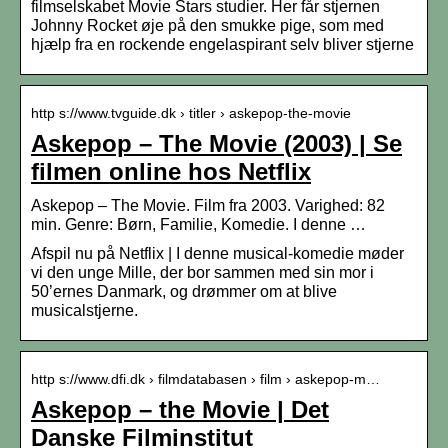
filmselskabet Movie Stars studier. Her får stjernen
Johnny Rocket øje på den smukke pige, som med
hjælp fra en rockende engelaspirant selv bliver stjerne
http s://www.tvguide.dk › titler › askepop-the-movie
Askepop – The Movie (2003) | Se
filmen online hos Netflix
Askepop – The Movie. Film fra 2003. Varighed: 82
min. Genre: Børn, Familie, Komedie. I denne …
Afspil nu på Netflix | I denne musical-komedie møder
vi den unge Mille, der bor sammen med sin mor i
50’ernes Danmark, og drømmer om at blive
musicalstjerne.
http s://www.dfi.dk › filmdatabasen › film › askepop-m…
Askepop – the Movie | Det
Danske Filminstitut