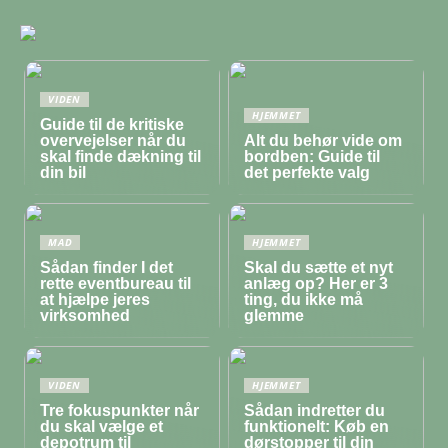
VIDEN
HJEMMET
Guide til de kritiske
overvejelser når du
Alt du behør vide om
skal finde dækning til
bordben: Guide til
din bil
det perfekte valg
MAD
HJEMMET
Sådan finder I det
Skal du sætte et nyt
rette eventbureau til
anlæg op? Her er 3
at hjælpe jeres
ting, du ikke må
virksomhed
glemme
VIDEN
HJEMMET
Tre fokuspunkter når
Sådan indretter du
du skal vælge et
funktionelt: Køb en
depotrum til
dørstopper til din