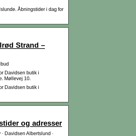
slunde. Åbningstider i dag for
lrød Strand –
lbud
or Davidsen butik i
. Møllevej 10.
or Davidsen butik i
stider og adresser
· Davidsen Albertslund ·