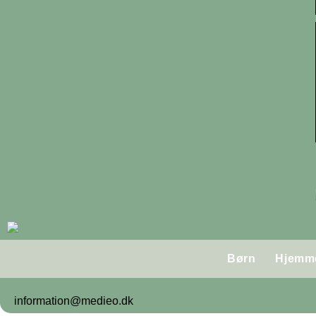
Børn
Hjemm
information@medieo.dk