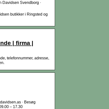
n Davidsen Svendborg ·
idsen butikker i Ringsted og
de | firma |
de, telefonnummer, adresse,
en.
@davidsen.as · Besøg
09.00 – 17.30