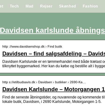
et
Tech
Mad
Rejser
Skønhed
Fashion
Davidsen karlslunde åbnings
http ://www.davidsenshop.dk › Find butik
Davidsen – find salgsafdeling – Davi
Davidsen Karlslunde er en tømmerhandel med både trælast o
tilknyttet byggemarked. Her kan du købe og bestille alt i bygg
http s://etilbudsavis.dk › Davidsen › butikker › 2690-Ka…
Davidsen Karlslunde – Motorgangen 1-
Find de seneste åbningstider, og nuværende og kommende tilb
lokale butik, Davidsen, i 2690 Karlslunde, Motorgangen 1-5.