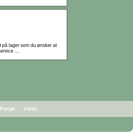
kt på lager som du ønsker at
service …
Penge
Viden