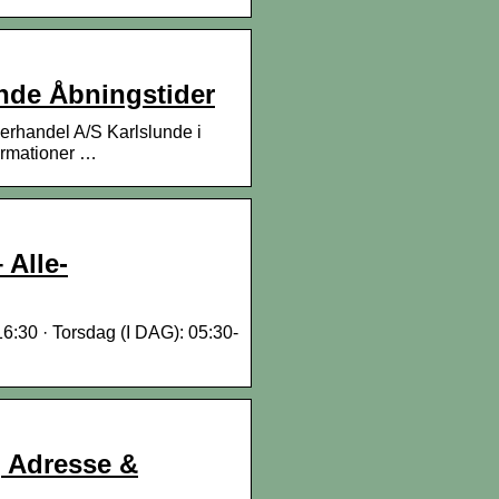
nde Åbningstider
erhandel A/S Karlslunde i
ormationer …
 Alle-
6:30 · Torsdag (I DAG): 05:30-
, Adresse &