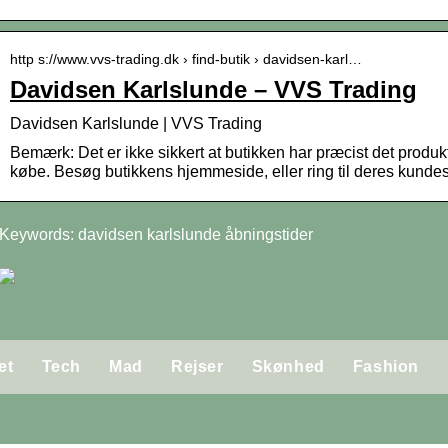
http s://www.vvs-trading.dk › find-butik › davidsen-karl…
Davidsen Karlslunde – VVS Trading
Davidsen Karlslunde | VVS Trading
Bemærk: Det er ikke sikkert at butikken har præcist det produ
købe. Besøg butikkens hjemmeside, eller ring til deres kunde
Keywords: davidsen karlslunde åbningstider
et
Tech
Mad
Rejser
Skønhed
Fashion