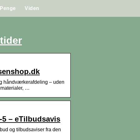
Penge
Viden
tider
dsenshop.dk
g håndværkerafdeling – uden
ematerialer, …
5 – eTilbudsavis
ud og tilbudsaviser fra den