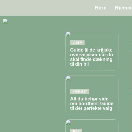
Børn
Hjemm
VIDEN
Guide til de kritiske
overvejelser når du
skal finde dækning
til din bil
HJEMMET
Alt du behør vide
om bordben: Guide
til det perfekte valg
MAD