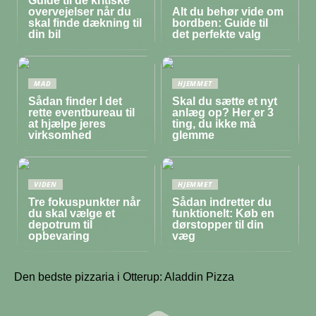
Guide til de kritiske
overvejelser når du
Alt du behør vide om
skal finde dækning til
bordben: Guide til
din bil
det perfekte valg
MAD
HJEMMET
Sådan finder I det
Skal du sætte et nyt
rette eventbureau til
anlæg op? Her er 3
at hjælpe jeres
ting, du ikke må
virksomhed
glemme
VIDEN
HJEMMET
Tre fokuspunkter når
Sådan indretter du
du skal vælge et
funktionelt: Køb en
depotrum til
dørstopper til din
opbevaring
væg
Den bedste pizzaria i Otterup: Aladdin Pizza