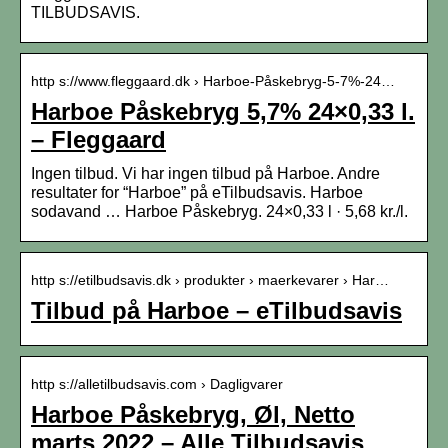
TILBUDSAVIS.
http s://www.fleggaard.dk › Harboe-Påskebryg-5-7%-24…
Harboe Påskebryg 5,7% 24×0,33 l.
– Fleggaard
Ingen tilbud. Vi har ingen tilbud på Harboe. Andre
resultater for “Harboe” på eTilbudsavis. Harboe
sodavand … Harboe Påskebryg. 24×0,33 l · 5,68 kr./l.
http s://etilbudsavis.dk › produkter › maerkevarer › Har…
Tilbud på Harboe – eTilbudsavis
http s://alletilbudsavis.com › Dagligvarer
Harboe Påskebryg, Øl, Netto
marts 2022 – Alle Tilbudsavis