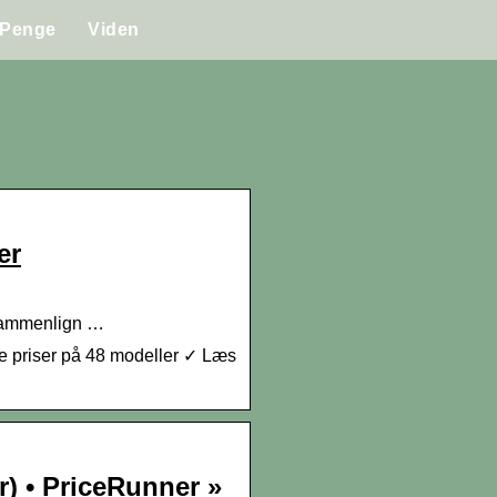
Penge
Viden
er
 Sammenlign …
 priser på 48 modeller ✓ Læs
) • PriceRunner »