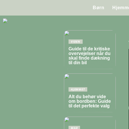
Børn
Hjemm
VIDEN
Guide til de kritiske
overvejelser når du
skal finde dækning
til din bil
HJEMMET
Alt du behør vide
om bordben: Guide
til det perfekte valg
MAD