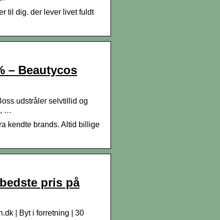
il dig. der lever livet fuldt
% – Beautycos
s udstråler selvtillid og
e, …
a kendte brands. Altid billige
bedste pris på
| Byt i forretning | 30