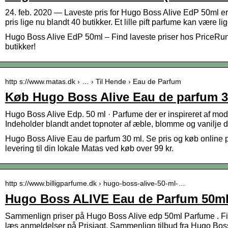
24. feb. 2020 — Laveste pris for Hugo Boss Alive EdP 50ml er
pris lige nu blandt 40 butikker. Et lille pift parfume kan være l
Hugo Boss Alive EdP 50ml – Find laveste priser hos PriceRu
butikker!
http s://www.matas.dk › … › Til Hende › Eau de Parfum
Køb Hugo Boss Alive Eau de parfum 3
Hugo Boss Alive Edp. 50 ml · Parfume der er inspireret af modi
Indeholder blandt andet topnoter af æble, blomme og vanilje d
Hugo Boss Alive Eau de parfum 30 ml. Se pris og køb online 
levering til din lokale Matas ved køb over 99 kr.
http s://www.billigparfume.dk › hugo-boss-alive-50-ml-…
Hugo Boss ALIVE Eau de Parfum 50ml
Sammenlign priser på Hugo Boss Alive edp 50ml Parfume . Find
læs anmeldelser på Prisjagt. Sammenlign tilbud fra Hugo Bos