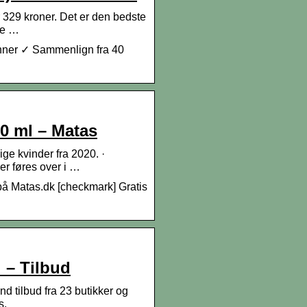
 329 kroner. Det er den bedste
ige …
nner ✓ Sammenlign fra 40
0 ml – Matas
ge kvinder fra 2020. ·
er føres over i …
på Matas.dk [checkmark] Gratis
 – Tilbud
 tilbud fra 23 butikker og
s.