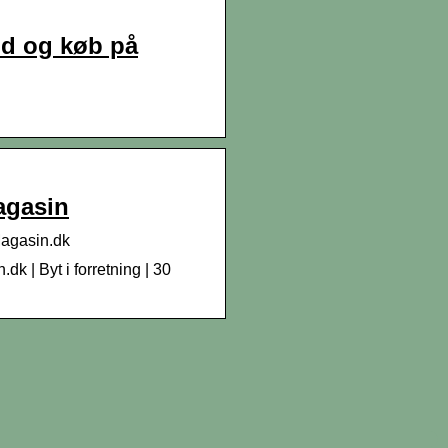
ud og køb på
agasin
agasin.dk
| Byt i forretning | 30