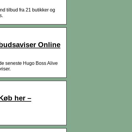
 tilbud fra 21 butikker og
s.
lbudsaviser Online
 de seneste Hugo Boss Alive
riser.
Køb her –