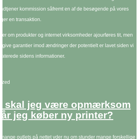
g indtjener kommission såfremt en af de besøgende på vores
ager en transaktion.
ner om produkter og internet virksomheder ajourføres tit, men
e give garantier imod ændringer der potentielt er lavet siden vi
daterede sidens informationer.
2
ized
 skal jeg være opmærksom
når jeg køber ny printer?
mange outlets på nettet yder nu om stunder mange forskellige