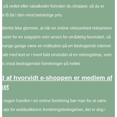
er på nettet efter rabatkoder forinden du shopper, så du er
at få fat i den mest betalelige pris.
idlertid ikke glemme, at når en online virksomhed reklamerer
st varer for en salgspris som anses for umådelig favorabel, så
 mange gange være en indikation på en bedragerisk internet
øb med kort er i hvert fald omsluttet af en retningslinje, som
os imod bedrageriske forretninger på nettet.
d af hvorvidt e-shoppen er medlem af
ket
at nogen handler i en online forretning bør man for at være
e øje for webbutikkens forretningsbetingelser, det er dog i