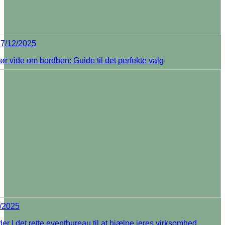
7/12/2025
ør vide om bordben: Guide til det perfekte valg
/2025
er I det rette eventbureau til at hjælpe jeres virksomhed