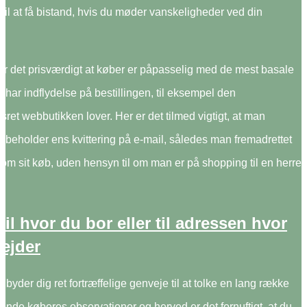
til at få bistand, hvis du møder vanskeligheder ved din
r det prisværdigt at køber er påpasselig med de mest basale
r har indflydelse på bestillingen, til eksempel den
ret webbutikken lover. Her er det tilmed vigtigt, at man
 beholder ens kvittering på e-mail, således man fremadrettet
om sit køb, uden hensyn til om man er på shopping til en herre
.
 til hvor du bor eller til adressen hvor
ejder
tilbyder dig ret fortræffelige genveje til at tolke en lang række
nde køberes observationer og herved er det fornuftigt, at du