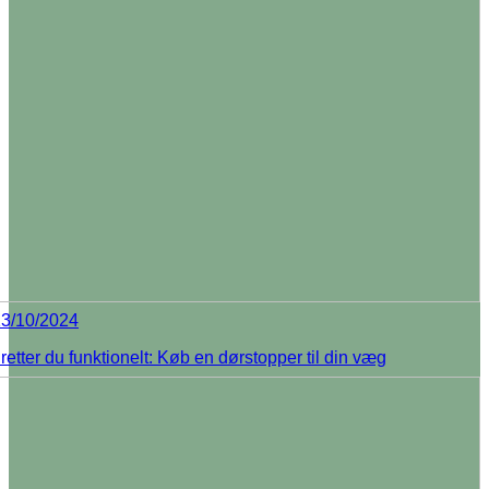
3/10/2024
etter du funktionelt: Køb en dørstopper til din væg