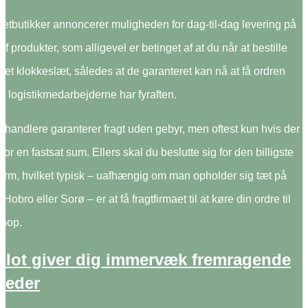
netbutikker annoncerer muligheden for dag-til-dag levering på
f produkter, som alligevel er betinget af at du når at bestille
kret klokkeslæt, således at de garanteret kan nå at få ordren
før logistikmedarbejderne har fyraften.
rhandlere garanterer fragt uden gebyr, men oftest kun hvis der
for en fastsat sum. Ellers skal du beslutte sig for den billigste
orm, hvilket typisk – uafhængig om man opholder sig tæt på
Hobro eller Sorø – er at få fragtfirmaet til at køre din ordre til
hop.
pilot giver dig immervæk fremragende
heder