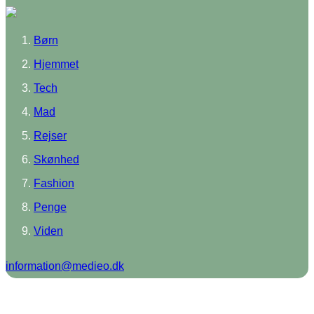
Børn
Hjemmet
Tech
Mad
Rejser
Skønhed
Fashion
Penge
Viden
information@medieo.dk