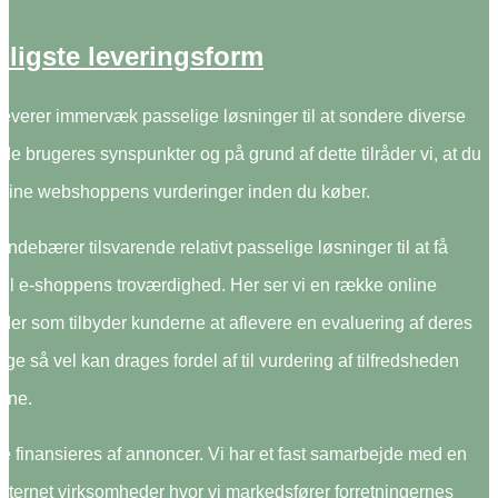
lligste leveringsform
 leverer immervæk passelige løsninger til at sondere diverse
de brugeres synspunkter og på grund af dette tilråder vi, at du
online webshoppens vurderinger inden du køber.
ndebærer tilsvarende relativt passelige løsninger til at få
til e-shoppens troværdighed. Her ser vi en række online
der som tilbyder kunderne at aflevere en evaluering af deres
ige så vel kan drages fordel af til vurdering af tilfredsheden
rne.
e finansieres af annoncer. Vi har et fast samarbejde med en
ternet virksomheder hvor vi markedsfører forretningernes