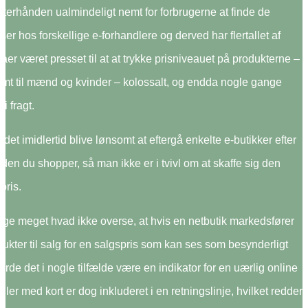
efterhånden ualmindeligt nemt for forbrugerne at finde de
iser hos forskellige e-forhandlere og derved har flertallet af
maer været presset til at at trykke prisniveauet på produkterne –
samt til mænd og kvinder – kolossalt, og endda nogle gange
i fragt.
 det imidlertid blive lønsomt at eftergå enkelte e-butikker efter
inden du shopper, så man ikke er i tvivl om at skaffe sig den
pris.
ige meget hvad ikke overse, at hvis en netbutik markedsfører
ukter til salg for en salgspris som kan ses som besynderligt
 burde det i nogle tilfælde være en indikator for en uærlig online
dler med kort er dog inkluderet i en retningslinje, hvilket redder