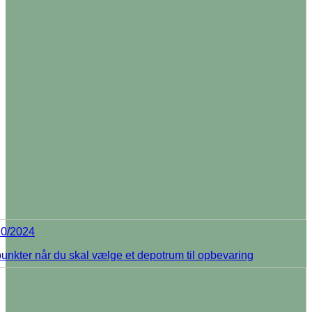
10/2024
unkter når du skal vælge et depotrum til opbevaring