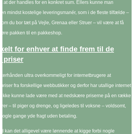
t at der handles for en konkret sum. Ellers kunne man
en mindst kostelige leveringsmanér, som i de fleste tilfælde –
t om du bor tæt på Vejle, Grenaa eller Struer – vil være at få
 køre pakken til en pakkeshop.
kelt for enhver at finde frem til de
 priser
efterhånden ultra overkommeligt for internetbrugere at
priser fra forskellige webbutikker og derfor har utallige internet
ikke kunne lade være med at nedskære priserne på en række
arer – til piger og drenge, og ligeledes til voksne – voldsomt,
nogle gange yde fragt uden betaling.
d kan det alligevel være lønnende at kigge forbi nogle