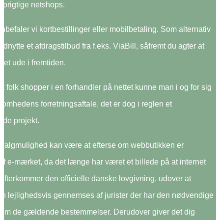
oprigtige netshops.
nbefaler vi kortbestillinger eller mobilbetaling. Som alternativ
dnytte et afdragstilbud fra f.eks. ViaBill, såfremt du agter at
bet ude i fremtiden.
at folk shopper i en forhandler på nettet kunne man i og for sig
somhedens forretningsaftale, det er dog i reglen et
nde projekt.
valgmulighed kan være at efterse om webbutikken er
f e-mærket, da det længe har været et billede på at internet
efterkommer den officielle danske lovgivning, udover at
n lejlighedsvis gennemses af jurister der har den nødvendige
m de gældende bestemmelser. Derudover giver det dig