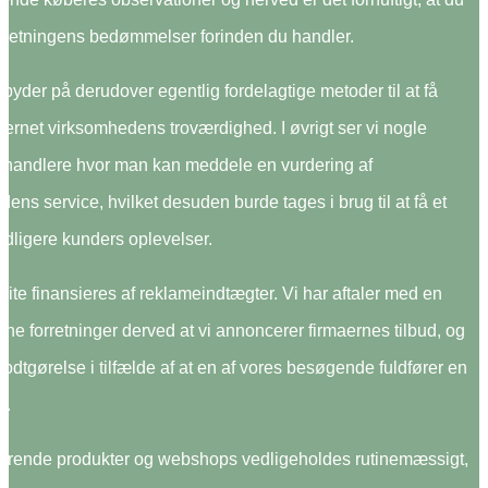
forretningens bedømmelser forinden du handler.
yder på derudover egentlig fordelagtige metoder til at få
internet virksomhedens troværdighed. I øvrigt ser vi nogle
forhandlere hvor man kan meddele en vurdering af
ens service, hvilket desuden burde tages i brug til at få et
 tidligere kunders oplevelser.
ite finansieres af reklameindtægter. Vi har aftaler med en
ne forretninger derved at vi annoncerer firmaernes tilbud, og
godtgørelse i tilfælde af at en af vores besøgende fuldfører en
n.
ørende produkter og webshops vedligeholdes rutinemæssigt,