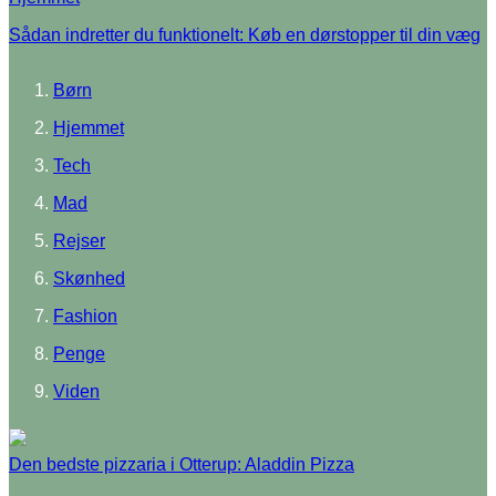
Sådan indretter du funktionelt: Køb en dørstopper til din væg
Børn
Hjemmet
Tech
Mad
Rejser
Skønhed
Fashion
Penge
Viden
Den bedste pizzaria i Otterup: Aladdin Pizza