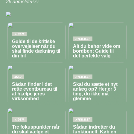
26
anmeldelser
VIDEN
HJEMMET
Guide til de kritiske
overvejelser når du
Alt du behør vide om
skal finde dækning til
bordben: Guide til
din bil
det perfekte valg
MAD
HJEMMET
Sådan finder I det
Skal du sætte et nyt
rette eventbureau til
anlæg op? Her er 3
at hjælpe jeres
ting, du ikke må
virksomhed
glemme
VIDEN
HJEMMET
Tre fokuspunkter når
Sådan indretter du
du skal vælge et
funktionelt: Køb en