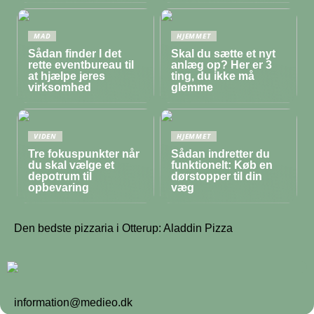
MAD
HJEMMET
Sådan finder I det
Skal du sætte et nyt
rette eventbureau til
anlæg op? Her er 3
at hjælpe jeres
ting, du ikke må
virksomhed
glemme
VIDEN
HJEMMET
Tre fokuspunkter når
Sådan indretter du
du skal vælge et
funktionelt: Køb en
depotrum til
dørstopper til din
opbevaring
væg
Den bedste pizzaria i Otterup: Aladdin Pizza
information@medieo.dk