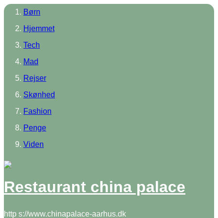
Børn
Hjemmet
Tech
Mad
Rejser
Skønhed
Fashion
Penge
Viden
Restaurant china palace
http s://www.chinapalace-aarhus.dk