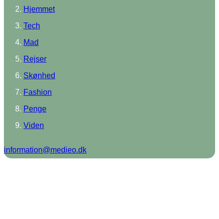
Hjemmet
Tech
Mad
Rejser
Skønhed
Fashion
Penge
Viden
information@medieo.dk