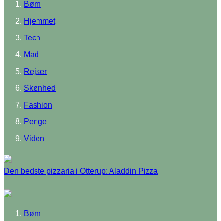
Børn
Hjemmet
Tech
Mad
Rejser
Skønhed
Fashion
Penge
Viden
Den bedste pizzaria i Otterup: Aladdin Pizza
Børn