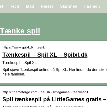
et
Tech
Mad
Rejser
Skønhed
Fashion
Tænke spil
http s://www.spilxl.dk › taenk
Tænkespil – Spil XL – Spilxl.dk
Tænkespil – Spil XL
Spil sjove Tænkespil online på SpilXL. Her finder du den størs
hele familien.
http s://gameforge.com › da-DK › littlegames › taenkespil
Spil tænkespil på LittleGames gratis