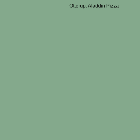
Otterup: Aladdin Pizza