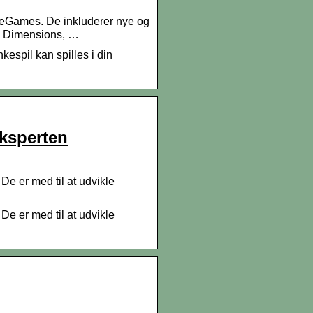
tleGames. De inkluderer nye og
k Dimensions, …
kespil kan spilles i din
eksperten
De er med til at udvikle
De er med til at udvikle